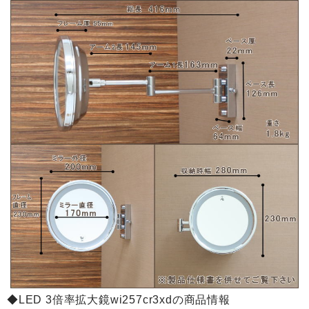
◆LED 3倍率拡大鏡wi257cr3xdの商品情報