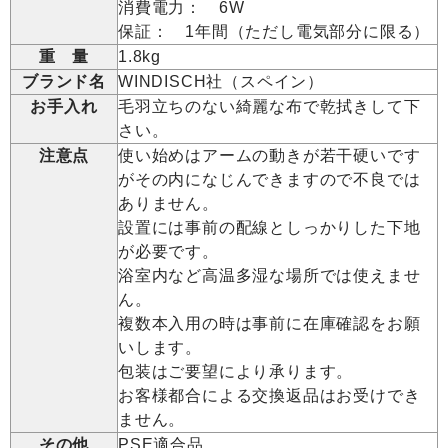
消費電力： 6W
保証： 1年間（ただし電気部分に限る）
重 量
1.8kg
ブランド名
WINDISCH社（スペイン）
お手入れ
毛羽立ちのない綺麗な布で乾拭きして下
さい。
注意点
使い始めはアームの動きが若干硬いです
がその内になじんできますので不良では
ありません。
設置には事前の配線としっかりした下地
が必要です。
浴室内など高温多湿な場所では使えませ
ん。
複数本入用の時は事前に在庫確認をお願
いします。
包装はご要望により承ります。
お客様都合による交換返品はお受けでき
ません。
その他
PSE適合品