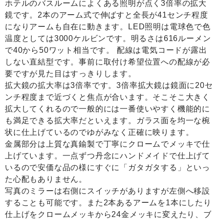
ホテルのバスルームによくある照明が点く3倍率の拡大
鏡です。2本のアーム式で伸ばすと全長が41センチ程度
になりアームも自在に動きます。LED照明は電球色で色
温度としては3000ケルビンです。明るさは616ルーメン
で40から50ワット相当です。 配線は電気コードが露出
しない直結型です。事前に取付け希望位置への配線が必
要ですが見た目はすっきりします。
拡大鏡の拡大率は3倍率です。3倍率拡大鏡は鏡面に20セ
ンチ程度まで近づくと焦点が合います。そこそこ大きく
拡大してくれるので一般的には一番使いやすく機能的に
も満足できる拡大率だといえます。ガラス面を均一な椀
状に仕上げているのでゆがみなく正確に映ります。
金属部分は上質な真鍮製で丁寧にクロームでメッキで仕
上げています。一点ずつ丹念にハンドメイドで仕上げて
いるので安価な品の様にすぐに「ガタガタする」といっ
た心配もありません。
写真のミラーは右側にスイッチがありますが左側へ移設
することも可能です。また2本あるアームを1本にしたり
仕上げをクロームメッキから24金メッキに変えたり、ブ