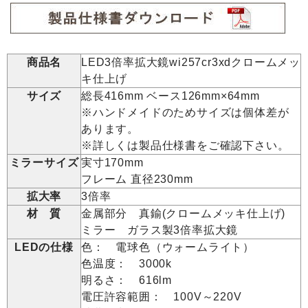
商品名
LED3倍率拡大鏡wi257cr3xdクロームメッ
キ仕上げ
サイズ
総長416mm ベース126mm×64mm
※ハンドメイドのためサイズは個体差が
あります。
※詳しくは製品仕様書をご確認下さい。
ミラーサイズ
実寸170mm
フレーム 直径230mm
拡大率
3倍率
材 質
金属部分 真鍮(クロームメッキ仕上げ)
ミラー ガラス製3倍率拡大鏡
LEDの仕様
色： 電球色（ウォームライト）
色温度： 3000k
明るさ： 616lm
電圧許容範囲： 100V～220V