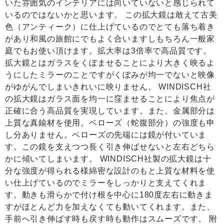
いた雰囲気のインテリアには向いていないと感じられて
いるのではないかと思います。 この拡大鏡は敢えて古美
色（アンティーク）に仕上げているのでとても落ち着き
があり和風の旅館にでもよく合いますしもちろん一般家
庭でもお使い頂けます。拡大率は3倍率で高品質です。
拡大鏡とはガラスをくぼませることにより大きく映るよ
うにしたミラーのことですがくぼみが均一でないと映像
がゆがんでしまいきれいに映りません。 WINDISCH社
の拡大鏡はガラス面を均一に窪ませることにより焦点が
正確に合う高品質を実現しています。また、金属部分は
上質な真鍮材を使用。ベローズ（蛇腹部分）の強度も申
し分ありません。ベローズの先端には鏡が付いていま
す。この鏡を支えつつ長く引き伸ばせないと左右どちら
かに傾いてしまいます。 WINDISCH社製の拡大鏡は十
分な強度が得られる様綿密な設計のもと上質な材料を使
い仕上げているのでミラーをしっかりと支えてくれま
す。動きも滑らかで付け根を中心に180度左右に動きま
すがほとんど力を加えなくても動いてくれます。また、
手前へ引き伸ばす時も戻す時も動作はスムーズです。 附