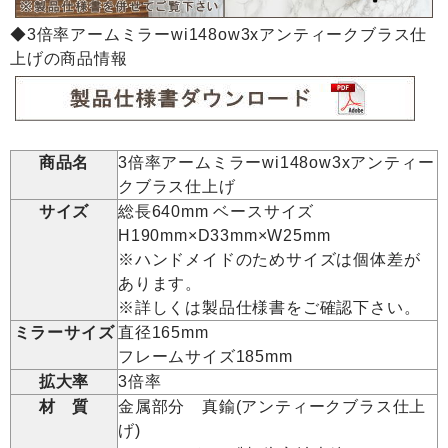
◆3倍率アームミラーwi148ow3xアンティークブラス仕
上げの商品情報
商品名
3倍率アームミラーwi148ow3xアンティー
クブラス仕上げ
サイズ
総長640mm ベースサイズ
H190mm×D33mm×W25mm
※ハンドメイドのためサイズは個体差が
あります。
※詳しくは製品仕様書をご確認下さい。
ミラーサイズ
直径165mm
フレームサイズ185mm
拡大率
3倍率
材 質
金属部分 真鍮(アンティークブラス仕上
げ)