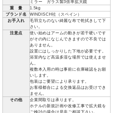
ミラー ガラス製3倍率拡大鏡
重 量
1.5kg
ブランド名
WINDISCH社（スペイン）
お手入れ
毛羽立ちのない綺麗な布で乾拭きして下
さい。
注意点
使い始めはアームの動きが若干硬いです
がその内になじんできますので不良では
ありません。
設置にはしっかりした下地が必要です。
浴室内など高温多湿な場所では使えませ
ん。
複数本入用の時は事前に在庫確認をお願
いします。
包装はご要望により承ります。
お客様都合による交換返品はお受けでき
ません。
その他
企業間取引は承ります。
ホテルの新規計画や改修工事で拡大鏡を
ご検討の場合は是非ご相談下さい。