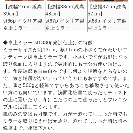
【総幅27cm 総高
【総幅33cm 総高
【総幅37cm 総高
39cm】
48cm】
57cm】
st66p イタリア製
st67p イタリア製
st68p イタリア製
卓上ミラー
卓上ミラー
卓上ミラー
◆卓上ミラー st1330p光沢仕上げの特徴
ミラーサイズが縦13cm、横11cmの小さくてかわいいア
ンティーク調卓上ミラーです。小さいですがお顔はすっ
ぽり鏡面に入りますので実用的にも十分お使い頂けま
す。角度調節も自由自在ですし何より場所をとらないの
で「置き場所がない」っていう方にもおすすめです。ま
た、重さ500gと軽量ですからあちこち移動させて使いた
い方にも向いています。洗面化粧室で使ったりチェスト
の上に置いたり、冬はこたつの上で使ったりとフレキシ
ブルに活躍してくれます。
鏡のみの交換も可能です。万が一割れてしまった時でも
ミラーを取り換えれば元通り。割れてしまった時は岡本
鏡店までご相談下さい。