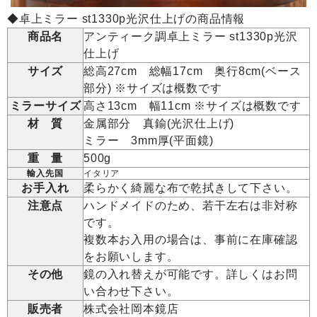
◆卓上ミラー st1330p光沢仕上げの商品情報
商品名
アンティーク調卓上ミラー st1330p光沢
仕上げ
サイズ
総高27cm 総幅17cm 奥行8cm(ベース
部分) ※サイズは概数です
ミラーサイズ
高さ13cm 幅11cm ※サイズは概数です
材 質
金属部分 真鍮(光沢仕上げ)
ミラー 3mm厚(平面鏡)
重 量
500g
輸入先国
イタリア
お手入れ
柔らかく綺麗な布で乾拭きして下さい。
注意点
ハンドメイドのため、若干左右は非対称
です。
複数本お入用の場合は、事前に在庫確認
をお願いします。
その他
鏡の入れ替えが可能です。詳しくはお問
い合わせ下さい。
販売者
株式会社岡本鏡店