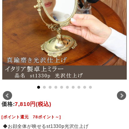
価格:
7,810円
(税込)
[ポイント還元 78ポイント～]
◆お顔全体が映せるst1330p光沢仕上げ