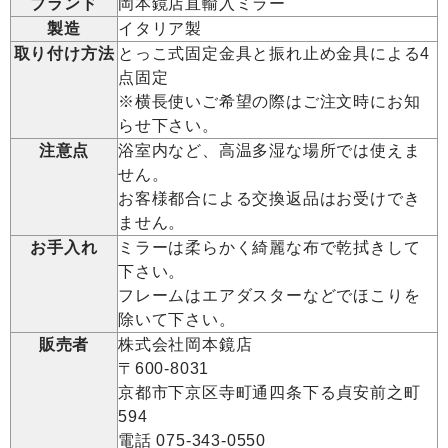
ブランド
岡本鏡店直輸入ミラー
製造
イタリア製
取り付け方法
とっこ式固定金具と振れ止め金具による4
点固定
※横長使いご希望の際はご注文時にお知
らせ下さい。
注意点
浴室内など、高温多湿な場所では使えま
せん。
お客様都合による交換返品はお受けでき
ません。
お手入れ
ミラーは柔らかく綺麗な布で乾拭きして
下さい。
フレームはエアダスターなどでほこりを
除いて下さい。
販売者
株式会社岡本鏡店
〒600-8031
京都市下京区寺町通四条下る貞安前之町
594
電話 075-343-0550