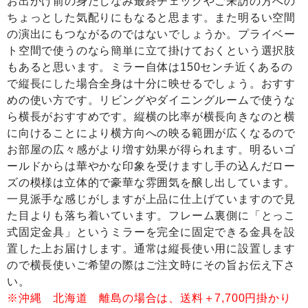
お出かけ前の身だしなみ最終チェックやご来訪の方への
ちょっとした気配りにもなると思ます。また明るい空間
の演出にもつながるのではないでしょうか。プライベー
ト空間で使うのなら簡単に立て掛けておくという選択肢
もあると思います。ミラー自体は150センチ近くあるの
で縦長にした場合全身は十分に映せるでしょう。おすす
めの使い方です。リビングやダイニングルームで使うな
ら横長がおすすめです。縦横の比率が横長向きなのと横
に向けることにより横方向への映る範囲が広くなるので
お部屋の広々感がより増す効果が得られます。明るいゴ
ールドからは華やかな印象を受けますし手の込んだロー
ズの模様は立体的で豪華な雰囲気を醸し出しています。
一見派手な感じがしますが上品に仕上げていますので見
た目よりも落ち着いています。フレーム裏側に「とっこ
式固定金具」というミラーを完全に固定できる金具を設
置した上お届けします。通常は縦長使い用に設置します
ので横長使いご希望の際はご注文時にその旨お伝え下さ
い。
※沖縄 北海道 離島の場合は、送料＋7,700円掛かり