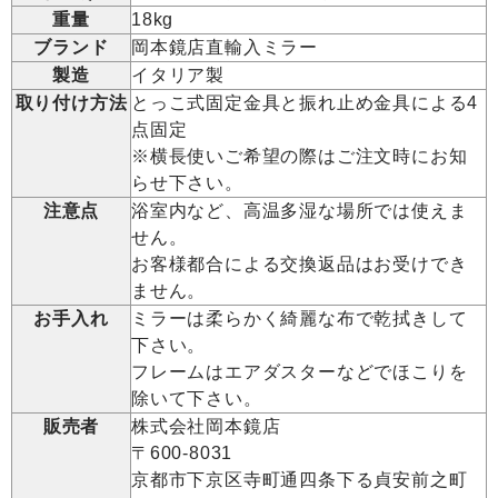
重量
18kg
ブランド
岡本鏡店直輸入ミラー
製造
イタリア製
取り付け方法
とっこ式固定金具と振れ止め金具による4
点固定
※横長使いご希望の際はご注文時にお知
らせ下さい。
注意点
浴室内など、高温多湿な場所では使えま
せん。
お客様都合による交換返品はお受けでき
ません。
お手入れ
ミラーは柔らかく綺麗な布で乾拭きして
下さい。
フレームはエアダスターなどでほこりを
除いて下さい。
販売者
株式会社岡本鏡店
〒600-8031
京都市下京区寺町通四条下る貞安前之町