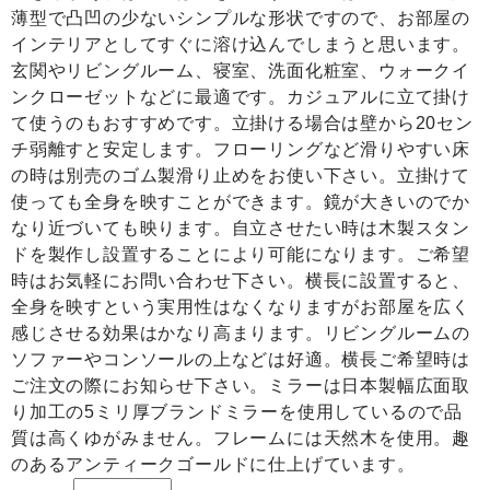
薄型で凸凹の少ないシンプルな形状ですので、お部屋の
インテリアとしてすぐに溶け込んでしまうと思います。
玄関やリビングルーム、寝室、洗面化粧室、ウォークイ
ンクローゼットなどに最適です。カジュアルに立て掛け
て使うのもおすすめです。立掛ける場合は壁から20セン
チ弱離すと安定します。フローリングなど滑りやすい床
の時は別売のゴム製滑り止めをお使い下さい。立掛けて
使っても全身を映すことができます。鏡が大きいのでか
なり近づいても映ります。自立させたい時は木製スタン
ドを製作し設置することにより可能になります。ご希望
時はお気軽にお問い合わせ下さい。横長に設置すると、
全身を映すという実用性はなくなりますがお部屋を広く
感じさせる効果はかなり高まります。リビングルームの
ソファーやコンソールの上などは好適。横長ご希望時は
ご注文の際にお知らせ下さい。ミラーは日本製幅広面取
り加工の5ミリ厚ブランドミラーを使用しているので品
質は高くゆがみません。フレームには天然木を使用。趣
のあるアンティークゴールドに仕上げています。