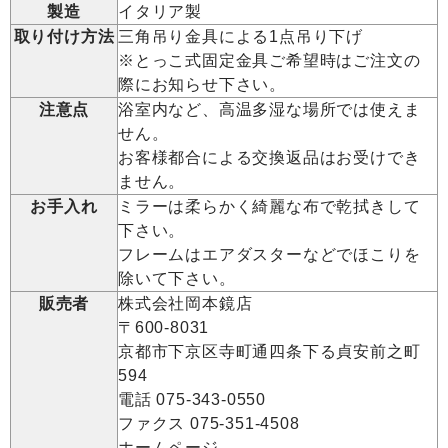
製造
イタリア製
取り付け方法
三角吊り金具による1点吊り下げ
※とっこ式固定金具ご希望時はご注文の
際にお知らせ下さい。
注意点
浴室内など、高温多湿な場所では使えま
せん。
お客様都合による交換返品はお受けでき
ません。
お手入れ
ミラーは柔らかく綺麗な布で乾拭きして
下さい。
フレームはエアダスターなどでほこりを
除いて下さい。
販売者
株式会社岡本鏡店
〒600-8031
京都市下京区寺町通四条下る貞安前之町
594
電話 075-343-0550
ファクス 075-351-4508
ホームページ