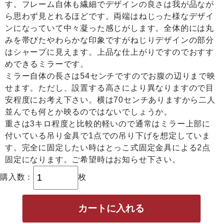
す。フレーム自体も繊細でデザインの良さは我が品なが
ら思わず見とれるほどです。両端はねじった様なデザイ
ンになっていて中々凝った感じがします。全体的には丸
みを帯びたやわらかな印象ですがねじりデザインの部分
はシャープに見えます。上品な仕上がりですのでおすす
めできるミラーです。
ミラー自体の長さは54センチですのでお腹の辺りまで映
せます。ただし、設置する高さにより異なりますので目
安程度にお考え下さい。横は70センチありますから二人
並んでも何とか映るのではないでしょうか。
重さは3キロ程度と比較的軽いので通常はミラー上部に
付いている吊り金具で1点での吊り下げを想定していま
す。完全に固定したい時はとっこ式固定金具による2点
固定になります。ご希望時はお知らせ下さい。
購入数：
枚