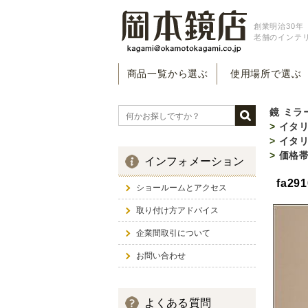
創業明治30年（
老舗のインテ
商品一覧から選ぶ
使用場所で選ぶ
鏡 ミラ
>
イタ
>
イタ
>
価格
インフォメーション
fa2
ショールームとアクセス
取り付け方アドバイス
企業間取引について
お問い合わせ
よくある質問