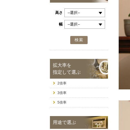
高さ
幅
検索
拡大率を
指定して選ぶ
2倍率
3倍率
5倍率
用途で選ぶ