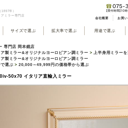
1897年）
リアミラー専門店
会社概要
お買い
サイズで選ぶ
拡大率で選ぶ
用途で選ぶ
ー 専門店 岡本鏡店
リア製ミラー&オリジナルヨーロピアン調ミラー
>
上半身用ミラーを
リア製ミラー&オリジナルヨーロピアン調ミラー
帯で選ぶ
>
20,000～49,999円の価格帯から選ぶ
910iv-50x70 イタリア直輸入ミラー