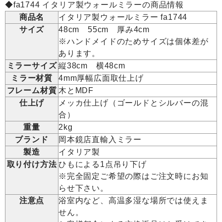
◆fa1744 イタリア製ウォールミラーの商品情報
商品名
イタリア製ウォールミラー fa1744
サイズ
48cm 55cm 厚み4cm
※ハンドメイドのためサイズは個体差が
あります。
ミラーサイズ
縦38cm 横48cm
ミラー材質
4mm厚幅広面取仕上げ
フレーム材質
木とMDF
仕上げ
メッカ仕上げ（ゴールドとシルバーの混
合）
重量
2kg
ブランド
岡本鏡店直輸入ミラー
製造
イタリア製
取り付け方法
ひもによる1点吊り下げ
※完全固定ご希望の際はご注文時にお知
らせ下さい。
注意点
浴室内など、高温多湿な場所では使えま
せん。