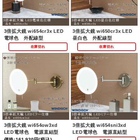
3倍拡大鏡 wi654cr3x LED
3倍拡大鏡 wi650cr3x LED
電球色 外配線型
昼白色 外配線型
在庫切れ
在庫切れ
3倍拡大鏡 wi654ow3xd
3倍拡大鏡 wi654sni3xd
LED電球色 電源直結型
LED電球色 電源直結型
価格:161,920円(税込)