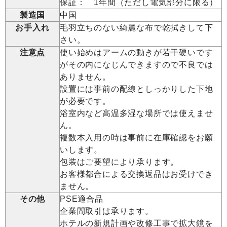
保証： 1年間（ただし電気部分に限る）
製造国
中国
お手入れ
毛羽立ちのない綺麗な布で乾拭きして下
さい。
注意点
使い始めはアームの動きが若干硬いです
がその内になじんできますので不良では
ありません。
設置には事前の配線としっかりした下地
が必要です。
浴室内など高温多湿な場所では使えませ
ん。
複数本入用の時は事前に在庫確認をお願
いします。
包装はご要望により承ります。
お客様都合による交換返品はお受けでき
ません。
その他
PSE適合品
企業間取引は承ります。
ホテルの新規計画や改修工事で拡大鏡を