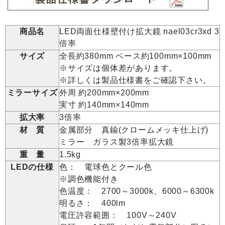
商品名
LED両面仕様壁付け拡大鏡 nael03cr3xd 3
倍率
サイズ
全長約380mm ベース約100mm×100mm
※サイズは個体差があります。
※詳しくは製品仕様書をご確認下さい。
ミラーサイズ
外周 約200mm×200mm
実寸 約140mm×140mm
拡大率
3倍率
材 質
金属部分 真鍮(クロームメッキ仕上げ)
ミラー ガラス製3倍率拡大鏡
重 量
1.5kg
LEDの仕様
色： 電球色とクール色
※調色機能付き
色温度： 2700～3000k、6000～6300k
明るさ： 400lm
電圧許容範囲： 100V～240V