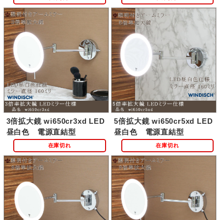
3倍拡大鏡 wi650cr3xd LED
5倍拡大鏡 wi650cr5xd LED
昼白色 電源直結型
昼白色 電源直結型
在庫切れ
在庫切れ