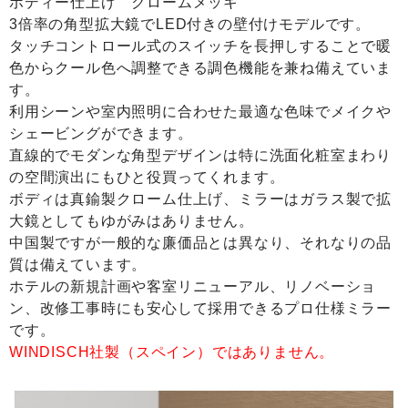
ボディー仕上げ クロームメッキ
3倍率の角型拡大鏡でLED付きの壁付けモデルです。
タッチコントロール式のスイッチを長押しすることで暖
色からクール色へ調整できる調色機能を兼ね備えていま
す。
利用シーンや室内照明に合わせた最適な色味でメイクや
シェービングができます。
直線的でモダンな角型デザインは特に洗面化粧室まわり
の空間演出にもひと役買ってくれます。
ボディは真鍮製クローム仕上げ、ミラーはガラス製で拡
大鏡としてもゆがみはありません。
中国製ですが一般的な廉価品とは異なり、それなりの品
質は備えています。
ホテルの新規計画や客室リニューアル、リノベーショ
ン、改修工事時にも安心して採用できるプロ仕様ミラー
です。
WINDISCH社製（スペイン）ではありません。