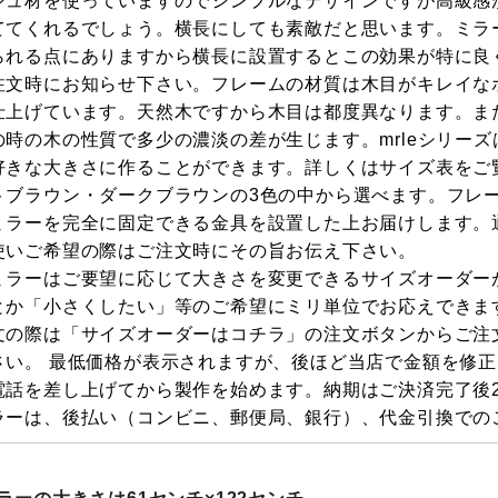
シュ材を使っていますのでシンプルなデザインですが高級感
ててくれるでしょう。横長にしても素敵だと思います。ミラ
られる点にありますから横長に設置するとこの効果が特に良
注文時にお知らせ下さい。フレームの材質は木目がキレイな
仕上げています。天然木ですから木目は都度異なります。ま
の時の木の性質で多少の濃淡の差が生じます。mrleシリー
好きな大きさに作ることができます。詳しくはサイズ表をご
トブラウン・ダークブラウンの3色の中から選べます。フレ
ミラーを完全に固定できる金具を設置した上お届けします。
使いご希望の際はご注文時にその旨お伝え下さい。
ミラーはご要望に応じて大きさを変更できるサイズオーダー
とか「小さくしたい」等のご希望にミリ単位でお応えできま
文の際は「サイズオーダーはコチラ」の注文ボタンからご注
さい。 最低価格が表示されますが、後ほど当店で金額を修
電話を差し上げてから製作を始めます。納期はご決済完了後2
ラーは、後払い（コンビニ、郵便局、銀行）、代金引換での