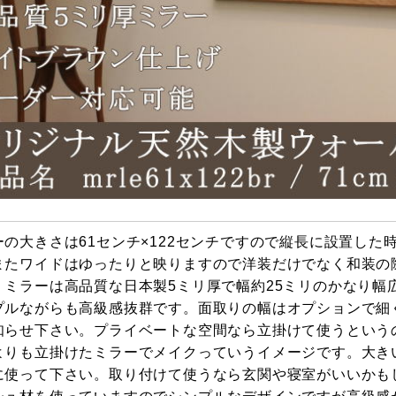
ーの大きさは61センチ×122センチですので縦長に設置し
またワイドはゆったりと映りますので洋装だけでなく和装の
。ミラーは高品質な日本製5ミリ厚で幅約25ミリのかなり幅
プルながらも高級感抜群です。面取りの幅はオプションで細
知らせ下さい。プライベートな空間なら立掛けて使うという
よりも立掛けたミラーでメイクっていうイメージです。大き
に使って下さい。取り付けて使うなら玄関や寝室がいいかも