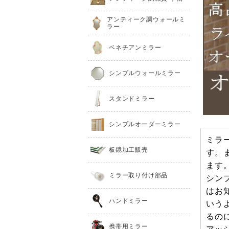
アンティーク調ウォールミ
ラー
ベネチアンミラー
シンプルウォールミラー
スタンドミラー
シンプルオーダーミラー
ミラ
板鏡加工販売
す。
ます
ミラー取り付け部品
シン
はお
ハンドミラー
いう
るの
携帯用ミラー