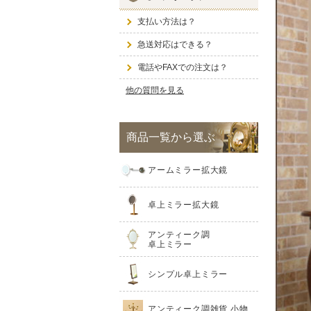
支払い方法は？
急送対応はできる？
電話やFAXでの注文は？
他の質問を見る
商品一覧から選ぶ
アームミラー拡大鏡
卓上ミラー拡大鏡
アンティーク調
卓上ミラー
シンプル卓上ミラー
アンティーク調雑貨 小物