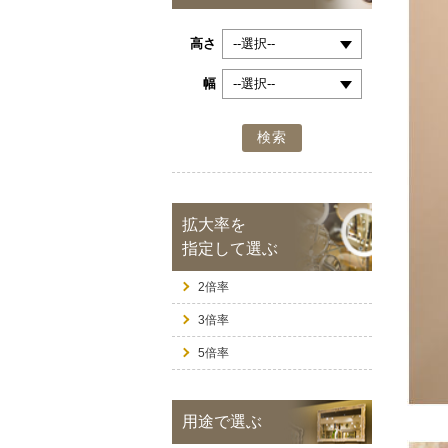
高さ
幅
検索
拡大率を
指定して選ぶ
2倍率
3倍率
5倍率
用途で選ぶ