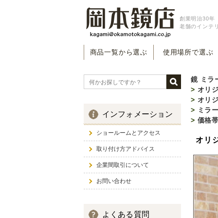
創業明治30年（
老舗のインテ
商品一覧から選ぶ
使用場所で選ぶ
鏡 ミラ
>
オリジ
>
オリジ
>
ミラ
インフォメーション
>
価格
ショールームとアクセス
オリジ
取り付け方アドバイス
企業間取引について
お問い合わせ
よくある質問