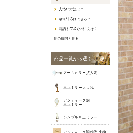
支払い方法は？
急送対応はできる？
電話やFAXでの注文は？
他の質問を見る
商品一覧から選ぶ
アームミラー拡大鏡
卓上ミラー拡大鏡
アンティーク調
卓上ミラー
シンプル卓上ミラー
アンティーク調雑貨 小物