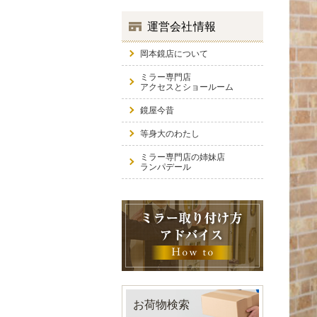
運営会社情報
岡本鏡店について
ミラー専門店
アクセスとショールーム
鏡屋今昔
等身大のわたし
ミラー専門店の姉妹店
ランパデール
お荷物検索