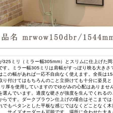
が325ミリ（ミラー幅305mm）とスリムに仕上げた
です。ミラー幅305ミリは肩幅がすっぽり映る大きさ
はこの幅があれば一応不自由なく使えます。全長は15
取り付けてはもちろんのこと立掛けても十分に姿見と
ミリ厚を使用していますのでゆがみの心配はありませ
を選んでいます。適度な硬さが強度を生んでくれるの
からです。ダークブラウン仕上げの場合はそこまでは
れでもペタンとした平板な感じではなくどことなく木
。。サイズオーダーも可能です。場所に合わせた大き