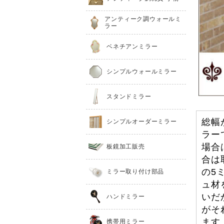
アンティーク調ウォールミ
ラー
ベネチアンミラー
シンプルウォールミラー
スタンドミラー
総幅
シンプルオーダーミラー
ラー
場合
板鏡加工販売
合は
の5
ミラー取り付け部品
ュ材
いだ
ハンドミラー
がそ
ます
携帯用ミラー