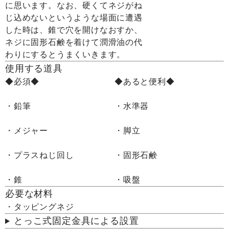
に思います。なお、硬くてネジがね
じ込めないというような場面に遭遇
した時は、錐で穴を開けなおすか、
ネジに固形石鹸を着けて潤滑油の代
わりにするとうまくいきます。
使用する道具
◆必須◆
◆あると便利◆
・鉛筆
・水準器
・メジャー
・脚立
・プラスねじ回し
・固形石鹸
・錐
・吸盤
必要な材料
・タッピングネジ
とっこ式固定金具による設置