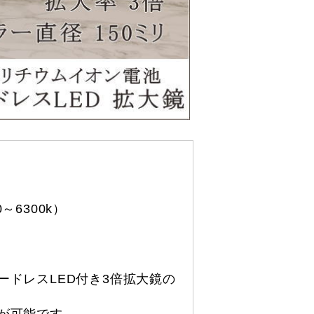
～6300k）
ドレスLED付き3倍拡大鏡の