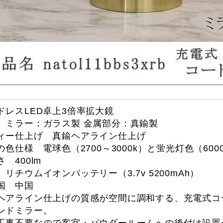
ドレスLED卓上3倍率拡大鏡
 ミラー：ガラス製 金属部分：真鍮製
ィー仕上げ 真鍮ヘアライン仕上げ
の色仕様 電球色（2700～3000k）と蛍光灯色（6000
 400lm
 リチウムイオンバッテリー（3.7v 5200mAh）
国 中国
ヘアライン仕上げの質感が空間に調和する、充電式コー
ンドミラー。