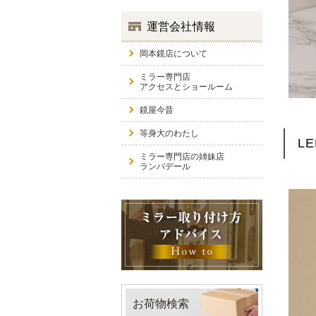
運営会社情報
岡本鏡店について
ミラー専門店
アクセスとショールーム
鏡屋今昔
等身大のわたし
L
ミラー専門店の姉妹店
ランパデール
お荷物検索