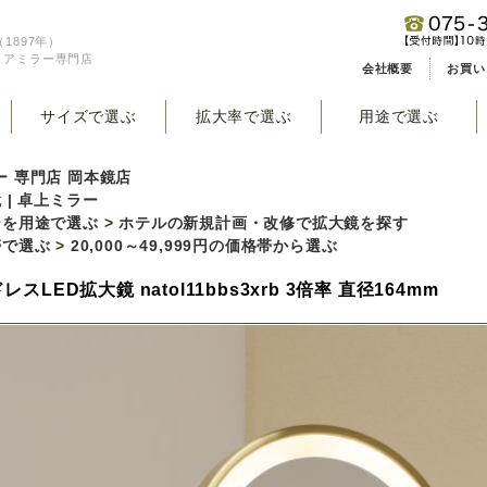
1897年）
リアミラー専門店
会社概要
お買い
サイズで選ぶ
拡大率で選ぶ
用途で選ぶ
ー 専門店 岡本鏡店
 | 卓上ミラー
ーを用途で選ぶ
>
ホテルの新規計画・改修で拡大鏡を探す
帯で選ぶ
>
20,000～49,999円の価格帯から選ぶ
レスLED拡大鏡 natol11bbs3xrb 3倍率 直径164mm