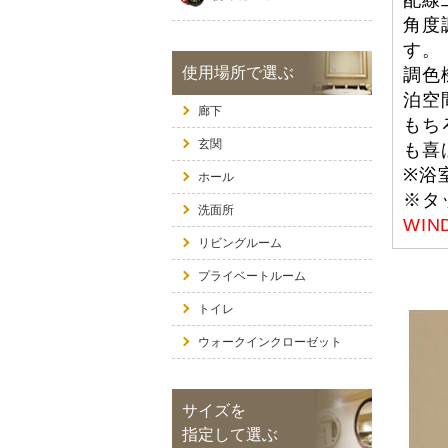
配線
角度
す。
使用場所で選ぶ
調色
泊空
廊下
もち
玄関
も喜
※浴
ホール
※タ
洗面所
WI
リビングルーム
プライベートルーム
トイレ
ウォークインクローゼット
サイズを
指定して選ぶ