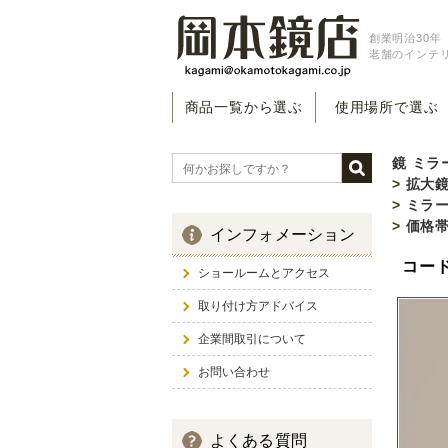
創業明治30年（
老舗のインテ
商品一覧から選ぶ
使用場所で選ぶ
鏡 ミラ
>
拡大鏡
>
ミラ
>
価格
インフォメーション
コード
ショールームとアクセス
取り付け方アドバイス
企業間取引について
お問い合わせ
よくある質問