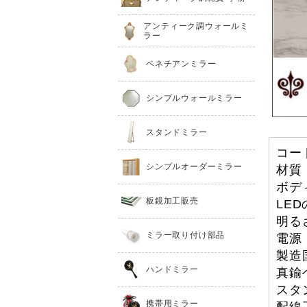
アンティーク調ウォールミ
ラー
ベネチアンミラー
シンプルウォールミラー
スタンドミラー
コー
シンプルオーダーミラー
材質
ボデ
板鏡加工販売
LED
明るさ
ミラー取り付け部品
電源
製造
ハンドミラー
真鍮
スタ
携帯用ミラー