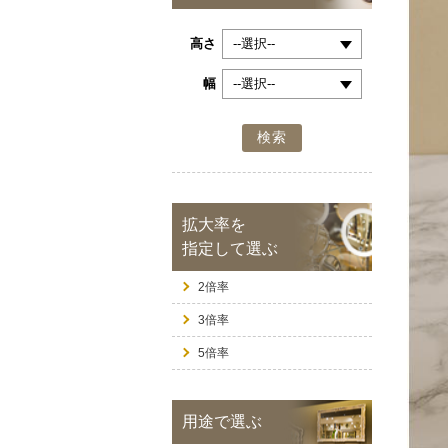
高さ
幅
検索
拡大率を
指定して選ぶ
2倍率
3倍率
5倍率
用途で選ぶ