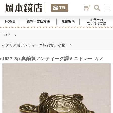
ミラーの
HOME
送料・支払方法
店舗案内
取り付け方法
TOP
イタリア製アンティーク調雑貨、小物
st627-3p 真鍮製アンティーク調ミニトレー カメ