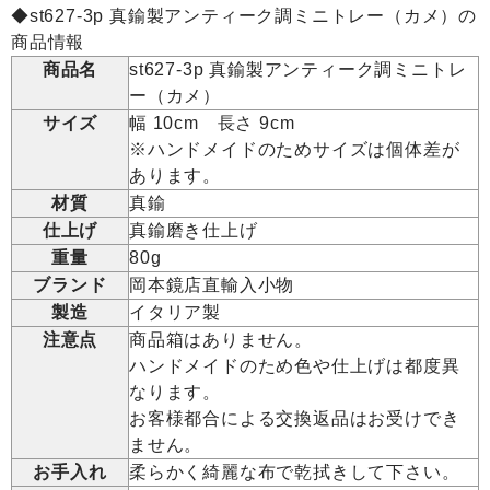
◆st627-3p 真鍮製アンティーク調ミニトレー（カメ）の
商品情報
商品名
st627-3p 真鍮製アンティーク調ミニトレ
ー（カメ）
サイズ
幅 10cm 長さ 9cm
※ハンドメイドのためサイズは個体差が
あります。
材質
真鍮
仕上げ
真鍮磨き仕上げ
重量
80g
ブランド
岡本鏡店直輸入小物
製造
イタリア製
注意点
商品箱はありません。
ハンドメイドのため色や仕上げは都度異
なります。
お客様都合による交換返品はお受けでき
ません。
お手入れ
柔らかく綺麗な布で乾拭きして下さい。