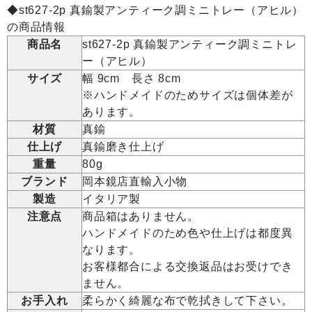
◆st627-2p 真鍮製アンティーク調ミニトレー（アヒル）
の商品情報
商品名
st627-2p 真鍮製アンティーク調ミニトレ
ー（アヒル）
サイズ
幅 9cm 長さ 8cm
※ハンドメイドのためサイズは個体差が
あります。
材質
真鍮
仕上げ
真鍮磨き仕上げ
重量
80g
ブランド
岡本鏡店直輸入小物
製造
イタリア製
注意点
商品箱はありません。
ハンドメイドのため色や仕上げは都度異
なります。
お客様都合による交換返品はお受けでき
ません。
お手入れ
柔らかく綺麗な布で乾拭きして下さい。