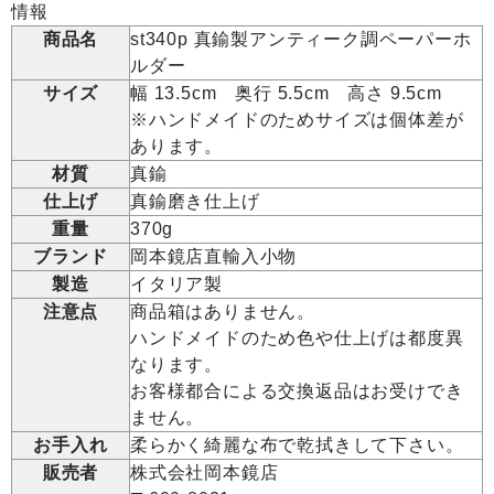
情報
商品名
st340p 真鍮製アンティーク調ペーパーホ
ルダー
サイズ
幅 13.5cm 奥行 5.5cm 高さ 9.5cm
※ハンドメイドのためサイズは個体差が
あります。
材質
真鍮
仕上げ
真鍮磨き仕上げ
重量
370g
ブランド
岡本鏡店直輸入小物
製造
イタリア製
注意点
商品箱はありません。
ハンドメイドのため色や仕上げは都度異
なります。
お客様都合による交換返品はお受けでき
ません。
お手入れ
柔らかく綺麗な布で乾拭きして下さい。
販売者
株式会社岡本鏡店