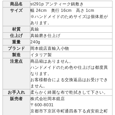
商品名
st291p アンティーク鍋敷き
サイズ
幅 24cm 奥行 16cm 高さ 1cm
※ハンドメイドのためサイズは個体差が
あります。
材質
真鍮
仕上げ
真鍮磨き仕上げ
重量
240g
ブランド
岡本鏡店直輸入小物
製造
イタリア製
注意点
商品箱はありません。
ハンドメイドのため色や仕上げは都度異
なります。
お客様都合による交換返品はお受けでき
ません。
お手入れ
柔らかく綺麗な布で乾拭きして下さい。
販売者
株式会社岡本鏡店
〒600-8031
京都市下京区寺町通四条下る貞安前之町