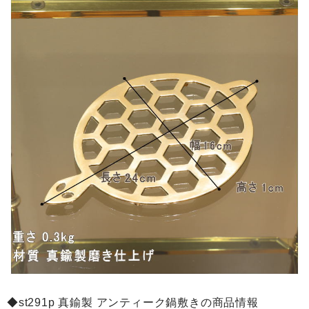
◆st291p 真鍮製 アンティーク鍋敷きの商品情報