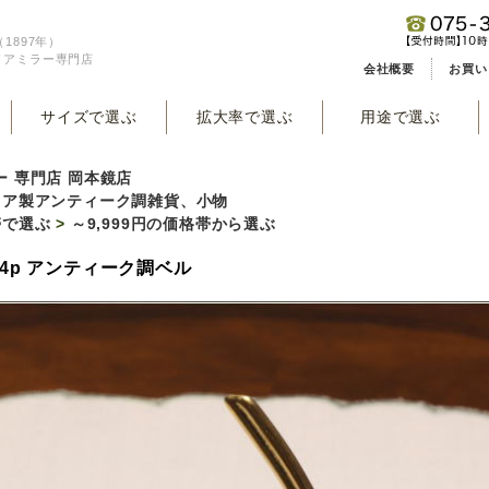
1897年）
リアミラー専門店
会社概要
お買い
サイズで選ぶ
拡大率で選ぶ
用途で選ぶ
ー 専門店 岡本鏡店
リア製アンティーク調雑貨、小物
帯で選ぶ
>
～9,999円の価格帯から選ぶ
864p アンティーク調ベル