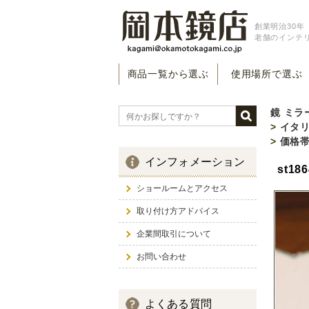
創業明治30年（
老舗のインテ
商品一覧から選ぶ
使用場所で選ぶ
鏡 ミラ
>
イタ
>
価格
インフォメーション
st1
ショールームとアクセス
取り付け方アドバイス
企業間取引について
お問い合わせ
よくある質問