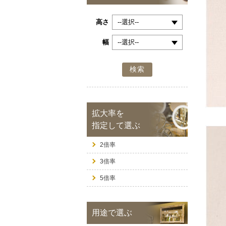
高さ
幅
検索
拡大率を
指定して選ぶ
2倍率
3倍率
5倍率
用途で選ぶ