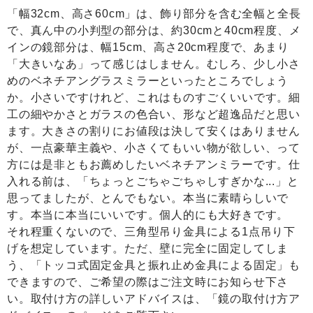
「幅32cm、高さ60cm」は、飾り部分を含む全幅と全長
で、真ん中の小判型の部分は、約30cmと40cm程度、メ
インの鏡部分は、幅15cm、高さ20cm程度で、あまり
「大きいなあ」って感じはしません。むしろ、少し小さ
めのベネチアングラスミラーといったところでしょう
か。小さいですけれど、これはものすごくいいです。細
工の細やかさとガラスの色合い、形など超逸品だと思い
ます。大きさの割りにお値段は決して安くはありません
が、一点豪華主義や、小さくてもいい物が欲しい、って
方には是非ともお薦めしたいベネチアンミラーです。仕
入れる前は、「ちょっとごちゃごちゃしすぎかな...」と
思ってましたが、とんでもない。本当に素晴らしいで
す。本当に本当にいいです。個人的にも大好きです。
それ程重くないので、三角型吊り金具による1点吊り下
げを想定しています。ただ、壁に完全に固定してしま
う、「トッコ式固定金具と振れ止め金具による固定」も
できますので、ご希望の際はご注文時にお知らせ下さ
い。取付け方の詳しいアドバイスは、「鏡の取付け方ア